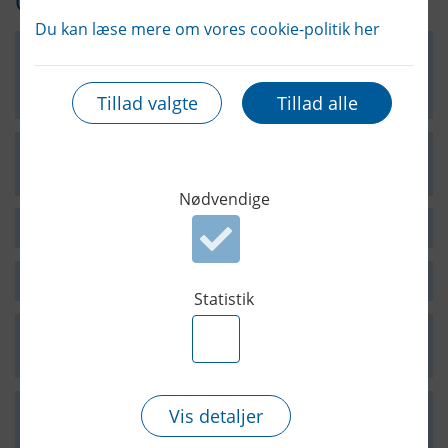
Ofte stillede spørgsmål
Du kan læse mere om vores cookie-politik her
Hvorfor skal jeg undgå kontakt med
spildevand, og hvad gør jeg, hvis det
sker?
Tillad valgte
Tillad alle
Vejristen er stoppet, hvem skal jeg
kontakte?
Nødvendige
Accepter Nødvendige cookies
Hvad gør jeg, hvis det lugter af kloak?
Min kloak er stoppet. Hvad gør jeg?
Statistik
Accepter Statistik cookies
Jeg har fået vand i kælderen. Hvad gør
jeg?
Hvorfor bliver kloakkerne
Vis detaljer
oversvømmet i regnvejr?