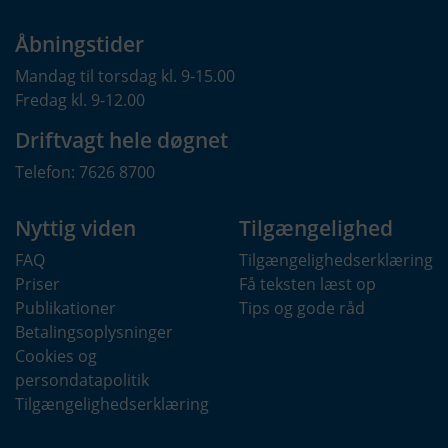
Formål
Session
Anvendes til indsamling af brugernes adfærd
Åbningstider
Navn
på websitet, hvorefter der på baggrund af
ASP.NET_SessionId
Mandag til torsdag kl. 9-15.00
disse dataer udarbejdes analyser.
Udbyder
Fredag kl. 9-12.00
Privatlivspolitik
samn.dk
https://policies.google.com/technologies/part
Driftvagt hele døgnet
ner-sites
Telefon: 7626 8700
DATABEHANDLER
Udløb
MICROSOFT AZURE
Få sekunder
Nyttig viden
Tilgængelighed
Formål
Navn
FAQ
Tilgængelighedserklæring
Påkrævet for at websitet kan fungere.
_gat
Priser
Få teksten læst op
Privatlivspolitik
Udbyder
Publikationer
Tips og gode råd
https://privacy.microsoft.com/en-
samn.dk
Betalingsoplysninger
us/privacystatement
Cookies og
Udløb
persondatapolitik
DATABEHANDLER
Session
Tilgængeligheds­erklæring
GOOGLE ANALYTICS
Navn
Formål