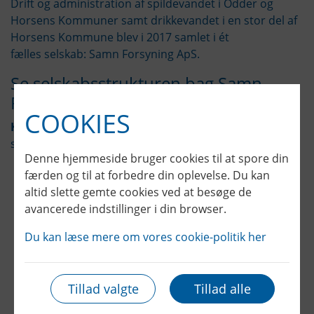
Drift og administration af spildevandet i Odder og
Horsens Kommuner samt drikkevandet i en stor del af
Horsens Kommune blev i 2017 samlet i ét
fælles selskab: Samn Forsyning ApS.
Se selskabsstrukturen bag Samn
Forsyning nedenfor
COOKIES
Klik på ikonerne
for at læse mere om de enkelte
selskaber.
Denne hjemmeside bruger cookies til at spore din
færden og til at forbedre din oplevelse. Du kan
altid slette gemte cookies ved at besøge de
avancerede indstillinger i din browser.
Du kan læse mere om vores cookie-politik her
Tillad valgte
Tillad alle