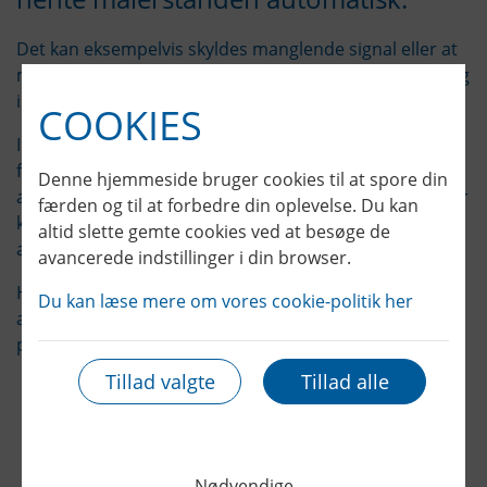
Det kan eksempelvis skyldes manglende signal eller at
måleren er placeret et sted, hvor den digitale aflæsning
ikke kan nå igennem.
COOKIES
I de tilfælde sender vi et aflæsningskort til dig i
forbindelse med årsaflæsningen. Her beder vi dig om
Denne hjemmeside bruger cookies til at spore din
at aflæse og indberette din målerstand manuelt. Du får
færden og til at forbedre din oplevelse. Du kan
kortet enten med posten, i e-Boks eller på e-mail –
altid slette gemte cookies ved at besøge de
afhængigt af dine kontaktoplysninger hos os.
avancerede indstillinger i din browser.
Hvis du har spørgsmål eller brug for hjælp til
Du kan læse mere om vores cookie-politik her
aflæsningen, er du altid velkommen til at kontakte os
på enten tlf. 7626 8700 eller på mail
forbrug@samn.dk
.
Tillad valgte
Tillad alle
Print
Nødvendige